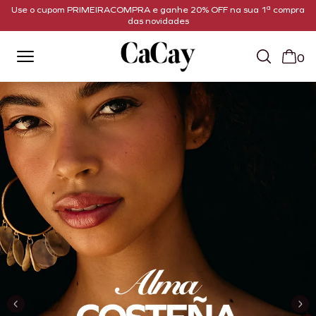
Use o cupom PRIMEIRACOMPRA e ganhe 20% OFF na sua 1ª compra
das novidades
0
Moda
feminina
carioca,
brasileira
e
latina
|
CaCay