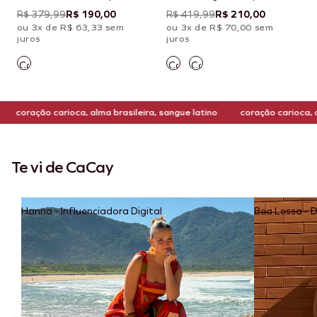
Taquile
R$ 379,99
R$ 190,00
R$ 419,99
R$ 210,00
ou 3x de R$ 63,33 sem
ou 3x de R$ 70,00 sem
juros
juros
ação carioca, alma brasileira, sangue latino
coração carioca, alma bra
Te vi de CaCay
Hanna - Influenciadora Digital
Bea Lessa - 