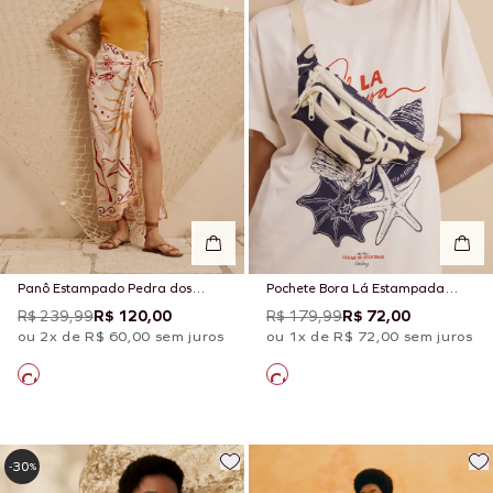
Panô Estampado Pedra dos
Pochete Bora Lá Estampada
Peixes
Pororoca
R$ 239,99
R$ 120,00
R$ 179,99
R$ 72,00
ou 2x de R$ 60,00 sem juros
ou 1x de R$ 72,00 sem juros
30
-
%