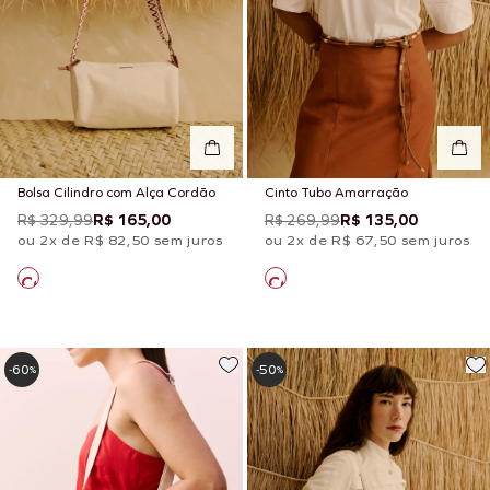
Bolsa Cilindro com Alça Cordão
Cinto Tubo Amarração
R$ 329,99
R$ 165,00
R$ 269,99
R$ 135,00
ou 2x de R$ 82,50 sem juros
ou 2x de R$ 67,50 sem juros
60
50
-
%
-
%