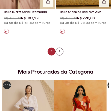
Bolsa Bucket Sarja Estampada
Bolsa Shopping Bag com Alça
Niebla
Cordão
R$ 439,99
R$ 307,99
R$ 439,99
R$ 220,00
ou 5x de R$ 61,60 sem juros
ou 3x de R$ 73,33 sem juros
1
2
Mais Procurados da Categoria
-50%
-