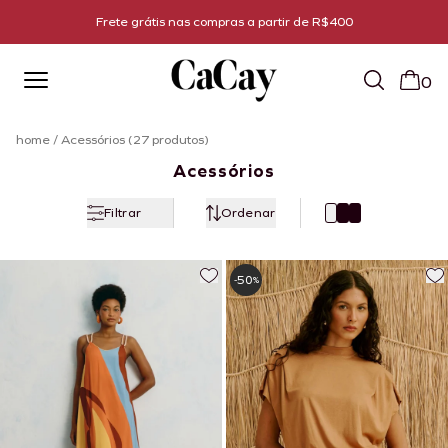
Todo bazar com 60% off
0
home
/
Acessórios (27 produtos)
Acessórios
Filtrar
Ordenar
50
-
%