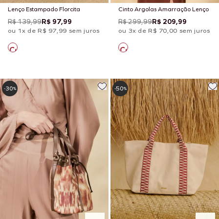
Lenço Estampado Florcita
Cinto Argolas Amarração Lenço
R$ 139,99
R$ 97,99
R$ 299,99
R$ 209,99
ou 1x de R$ 97,99 sem juros
ou 3x de R$ 70,00 sem juros
30
50
-
%
-
%