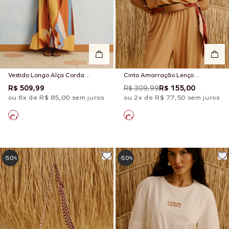
Vestido Longo Alça Corda
Cinto Amarração Lenço
Estampado Solare
Estampado Chimu Marrom
R$ 509,99
R$ 309,99
R$ 155,00
ou 6x de R$ 85,00 sem juros
ou 2x de R$ 77,50 sem juros
50
50
-
%
-
%