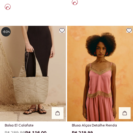
60
-
%
Bolsa El Calafate
Blusa Alças Detalhe Renda
R$ 289,99
R$ 116,00
R$ 219,99