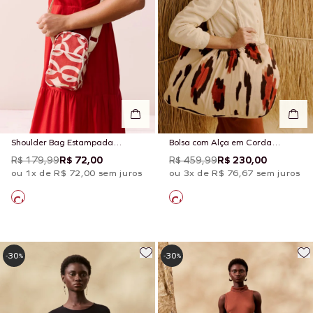
Shoulder Bag Estampada
Bolsa com Alça em Corda
Kakawa
Estampada Chimu Off
R$ 179,99
R$ 72,00
R$ 459,99
R$ 230,00
ou 1x de R$ 72,00 sem juros
ou 3x de R$ 76,67 sem juros
30
30
-
%
-
%