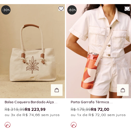
30
60
-
%
-
%
Bolsa Coqueiro Bordado Alça
Porta Garrafa Térmica
Corda
Estampado Jaçanã
R$ 319,99
R$ 223,99
R$ 179,99
R$ 72,00
ou 3x de R$ 74,66 sem juros
ou 1x de R$ 72,00 sem juros