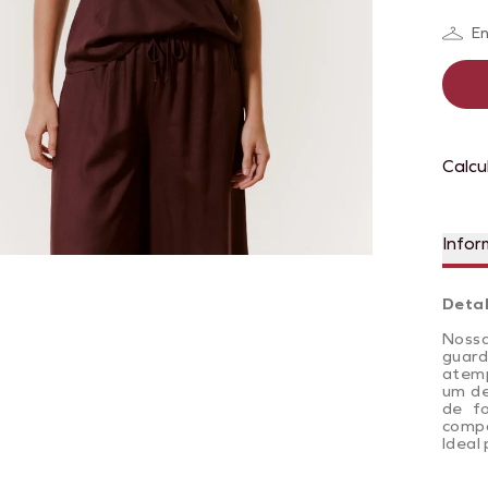
En
Calcu
Infor
Deta
Nossa
guard
atemp
um de
de fo
compo
Ideal