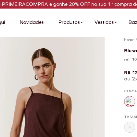
m PRIMEIRACOMPRA e ganhe 20% OFF na sua 1ª compra da
qui
Novidades
Produtos
Vestidos
Baz
home
Blusa
ref: 
R$ 1
ou 2
COR: 
TAMA
P