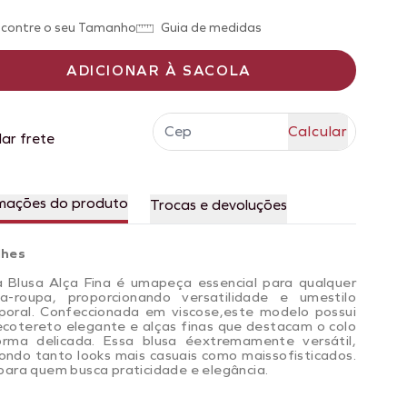
contre o seu Tamanho
Guia de medidas
ADICIONAR À SACOLA
lar frete
mações do produto
Trocas e devoluções
lhes
 Blusa Alça Fina é umapeça essencial para qualquer
a-roupa, proporcionando versatilidade e umestilo
oral. Confeccionada em viscose,
este modelo possui
cotereto elegante e alças finas que destacam o colo
rma delicada. Essa blusa éextremamente versátil,
ndo tanto looks mais casuais como maissofisticados.
 para quem busca praticidade e elegância.