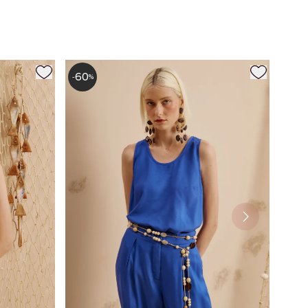
60
-
%