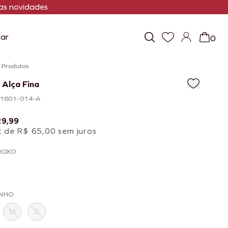
s novidades
ar
0
/
Produtos
 Alça Fina
101601-014-A
29,99
x de R$ 65,00 sem juros
ROXO
NHO
M
G