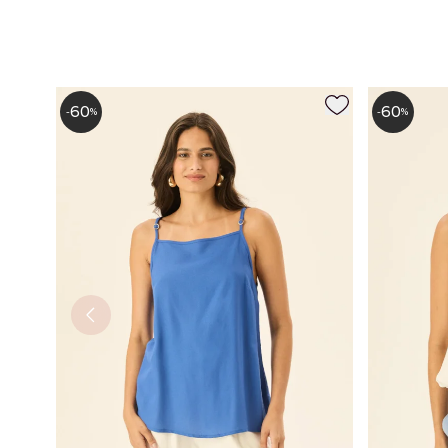
60
60
-
%
-
%