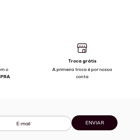
Troca grátis
om o
A primeira troca é por nossa
MPRA
conta
ENVIAR