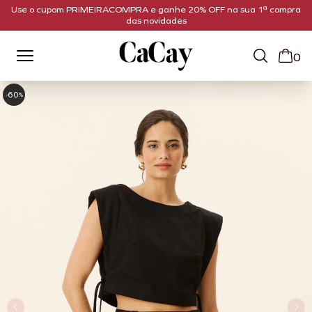
Use o cupom PRIMEIRACOMPRA e ganhe 20% OFF na sua 1ª compra
das novidades
0
60
-
%