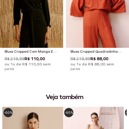
Blusa Cropped Com Manga E
Blusa Cropped Quadradinha
Punho
Manga
R$ 219,99
R$ 110,00
R$ 219,99
R$ 88,00
ou 1x de R$ 110,00 sem
ou 1x de R$ 88,00 sem
juros
juros
Veja também
-60%
-60%
-