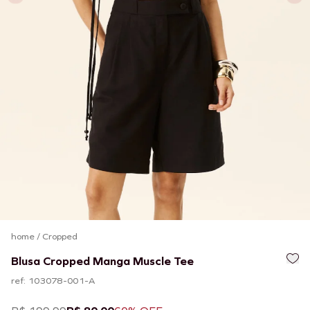
home
/
Cropped
Blusa Cropped Manga Muscle Tee
ref: 103078-001-A