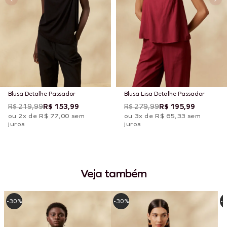
Blusa Detalhe Passador
Blusa Lisa Detalhe Passador
R$ 219,99
R$ 153,99
R$ 279,99
R$ 195,99
ou 2x de R$ 77,00 sem
ou 3x de R$ 65,33 sem
juros
juros
Veja também
-30%
-30%
-