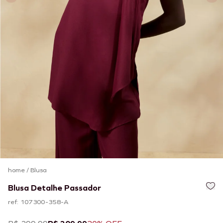
home
/
Blusa
Blusa Detalhe Passador
ref: 107300-358-A