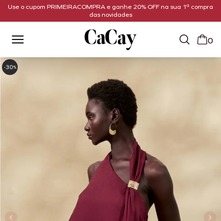
Use o cupom PRIMEIRACOMPRA e ganhe 20% OFF na sua 1ª compra
das novidades
0
30
-
%