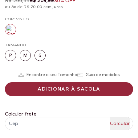
R$ 299,99
R$ 209,99
30% OFF
ou 3x de R$ 70,00 sem juros
COR: VINHO
TAMANHO
P
M
G
Encontre o seu Tamanho
Guia de medidas
ADICIONAR À SACOLA
Calcular frete