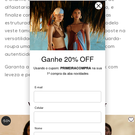
alfaiataria, saias midi ou jeans de corte reto, e
finalize com acessórios minimalistas ou bolsas
estruturadas para um visual completo. A modelo
veste tamanho P e tem 1,77m de altura. Aposte na
versatilidade da CaCay e leve para o seu guarda-
roupa uma peça que une estilo e conforto com
autenticidade.
Garanta a sua agora e transforme seu look com
leveza e personalidade.
Você também pode gostar
50
30
-
%
-
%