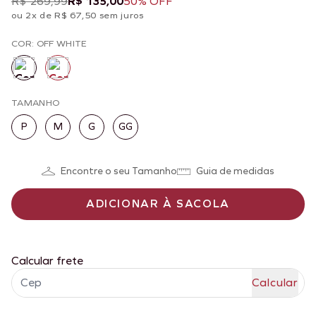
R$ 269,99
R$ 135,00
50% OFF
ou 2x de R$ 67,50 sem juros
COR: OFF WHITE
TAMANHO
P
M
G
GG
Encontre o seu Tamanho
Guia de medidas
ADICIONAR À SACOLA
Calcular frete