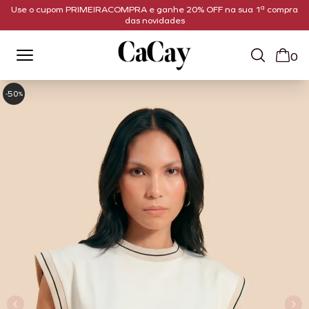
Use o cupom PRIMEIRACOMPRA e ganhe 20% OFF na sua 1ª compra
das novidades
0
50
-
%