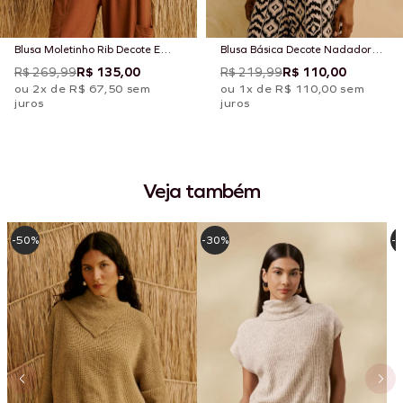
Blusa Moletinho Rib Decote E
Blusa Básica Decote Nadador
Cava
Estampada Puno
R$ 269,99
R$ 135,00
R$ 219,99
R$ 110,00
ou 2x de R$ 67,50 sem
ou 1x de R$ 110,00 sem
juros
juros
Veja também
-50%
-30%
-