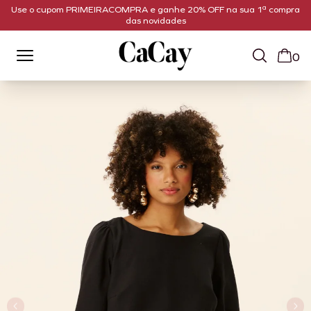
Use o cupom PRIMEIRACOMPRA e ganhe 20% OFF na sua 1ª compra
das novidades
0