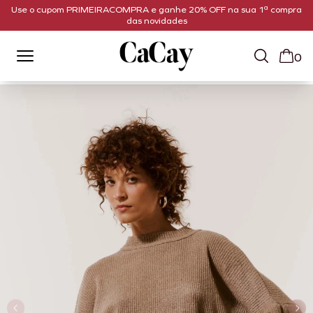
Use o cupom PRIMEIRACOMPRA e ganhe 20% OFF na sua 1ª compra
das novidades
0