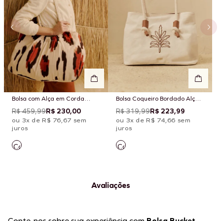
Bolsa com Alça em Corda
Bolsa Coqueiro Bordado Alça
Estampada Chimu Off
Corda
R$ 459,99
R$ 230,00
R$ 319,99
R$ 223,99
ou 3x de R$ 76,67 sem
ou 3x de R$ 74,66 sem
juros
juros
Avaliações
Conte-nos sobre sua experiência com
Bolsa Bucket