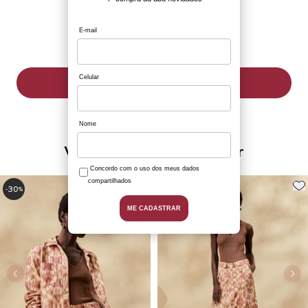
ADICIONAR À SACOLA
Você também pode gostar
30
30
-
%
-
%