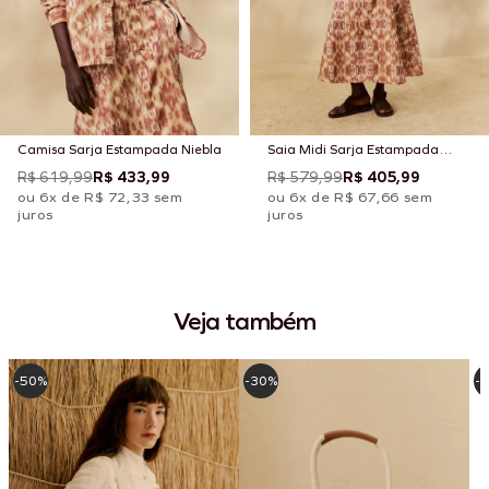
Camisa Sarja Estampada Niebla
Saia Midi Sarja Estampada
Niebla
R$ 619,99
R$ 433,99
R$ 579,99
R$ 405,99
ou 6x de R$ 72,33 sem
ou 6x de R$ 67,66 sem
juros
juros
Veja também
-50%
-30%
-