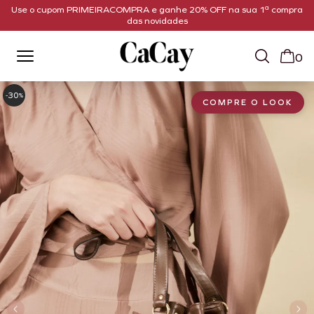
Use o cupom PRIMEIRACOMPRA e ganhe 20% OFF na sua 1ª compra
das novidades
0
30
-
%
COMPRE O LOOK