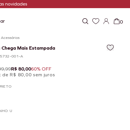
s novidades
ar
0
/
Acessórios
a Chega Mais Estampada
105732-001-A
99,99
R$ 80,00
60% OFF
x de R$ 80,00 sem juros
PRETO
NHO: U