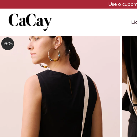
Use o cupo
Li
60
-
%