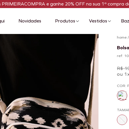
m PRIMEIRACOMPRA e ganhe 20% OFF na sua 1ª compra da
qui
Novidades
Produtos
Vestidos
Baz
home
Bols
ref: 
R$ 1
ou 1
COR: 
TAMA
U