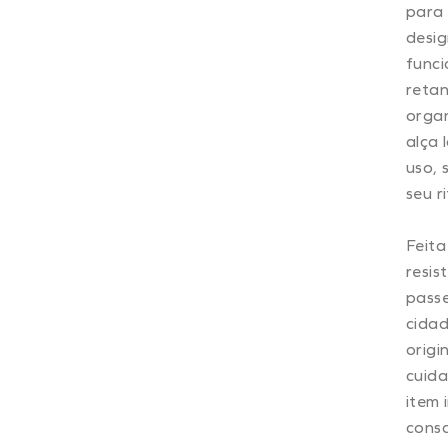
para
desig
funci
retan
organ
alça 
uso, 
seu r
Feita
resis
passe
cidad
origi
cuida
item 
consc