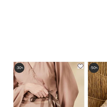
30
50
-
%
-
%