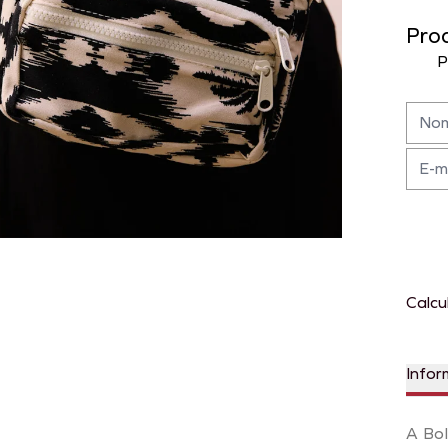
Pro
P
Calcu
Infor
A Bol