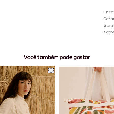
Chego
Gara
tran
expr
Você também pode gostar