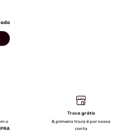
pada
Troca grátis
om o
A primeira troca é por nossa
MPRA
conta