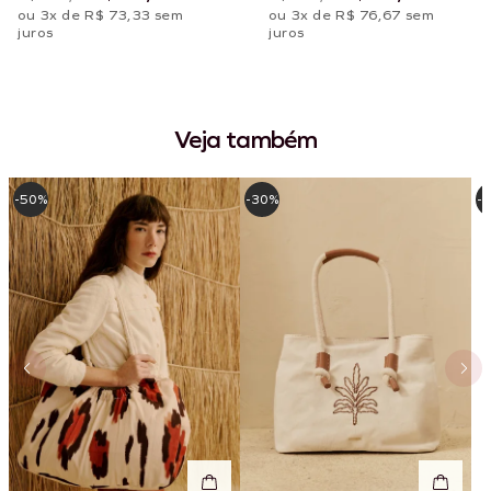
ou 3x de R$ 73,33 sem
ou 3x de R$ 76,67 sem
juros
juros
Veja também
-50%
-30%
-