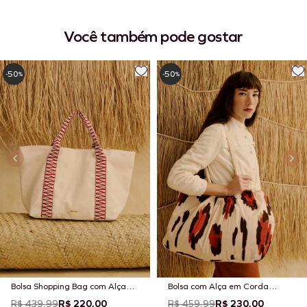
Você também pode gostar
50
50
-
%
-
%
Bolsa Shopping Bag com Alça
Bolsa com Alça em Corda
Cordão
Estampada Chimu Off
R$ 439,99
R$ 220,00
R$ 459,99
R$ 230,00