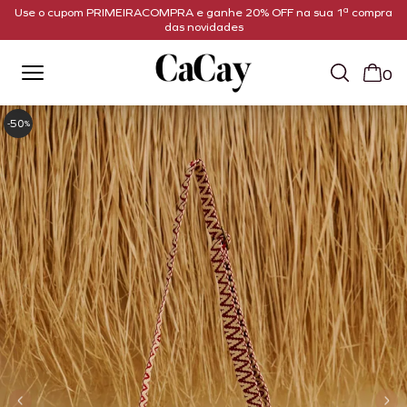
Use o cupom PRIMEIRACOMPRA e ganhe 20% OFF na sua 1ª compra
das novidades
0
50
-
%