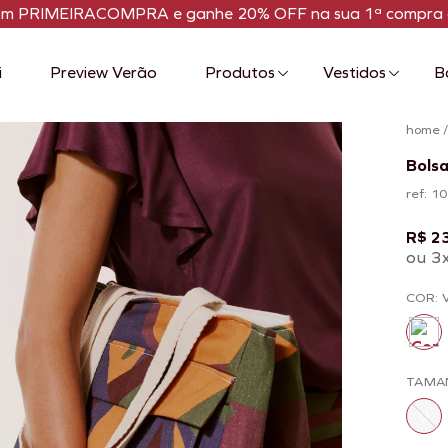
om PRIMEIRACOMPRA e ganhe 20% OFF na sua 1ª compra 
i
Preview Verão
Produtos
Vestidos
B
home
Bols
ref: 
R$ 2
ou 3
COR: 
TAMA
U