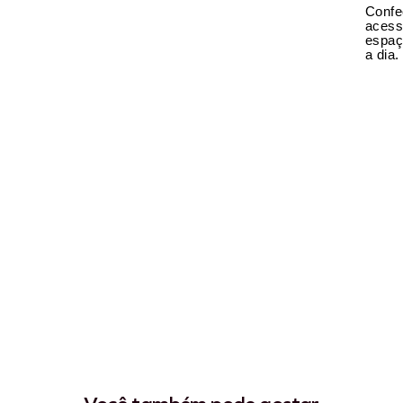
Confe
aces
espaço
a dia.