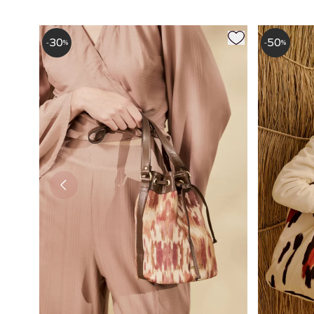
30
50
-
%
-
%