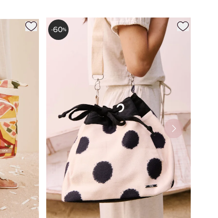
60
-
%