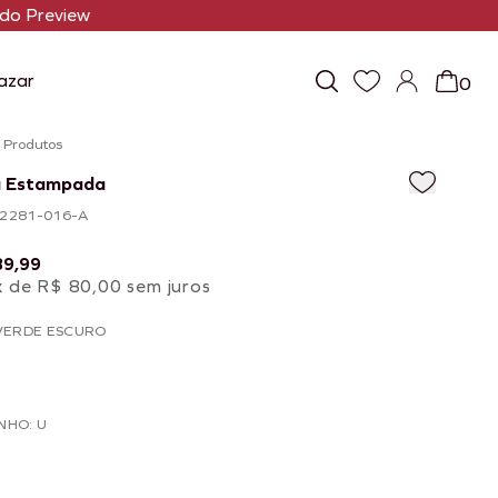
do Preview
azar
0
/
Produtos
a Estampada
102281-016-A
39,99
x de R$ 80,00 sem juros
VERDE ESCURO
NHO: U