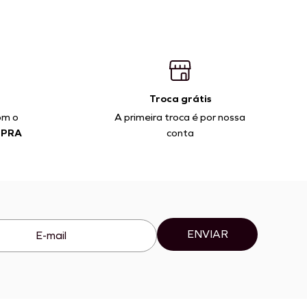
Troca grátis
om o
A primeira troca é por nossa
MPRA
conta
ENVIAR