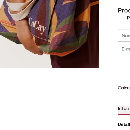
Pro
P
Calcu
Infor
Detal