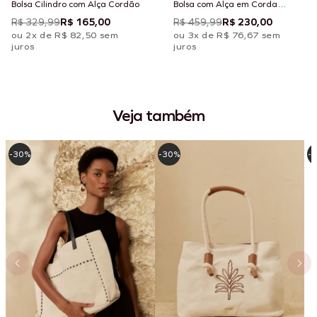
Bolsa Cilindro com Alça Cordão
Bolsa com Alça em Corda
Estampada Chimu Off
R$ 329,99
R$ 165,00
R$ 459,99
R$ 230,00
ou 2x de R$ 82,50 sem
ou 3x de R$ 76,67 sem
juros
juros
Veja também
-30%
-30%
-