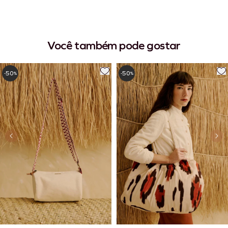
Você também pode gostar
50
50
-
%
-
%