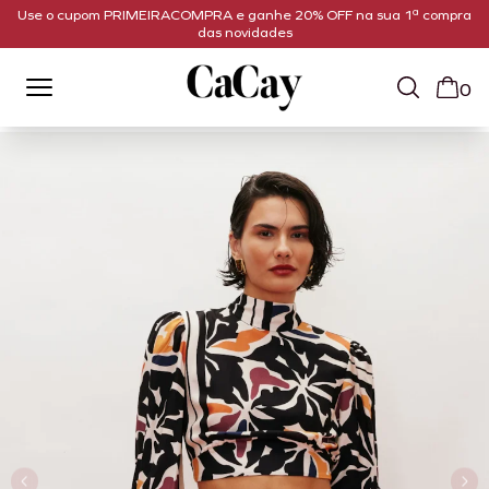
Use o cupom PRIMEIRACOMPRA e ganhe 20% OFF na sua 1ª compra
das novidades
0