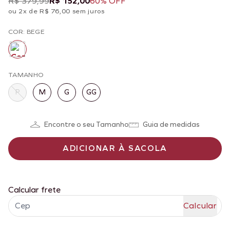
R$ 379,99
R$ 152,00
60% OFF
ou 2x de R$ 76,00 sem juros
COR: BEGE
TAMANHO
P
M
G
GG
Encontre o seu Tamanho
Guia de medidas
ADICIONAR À SACOLA
Calcular frete