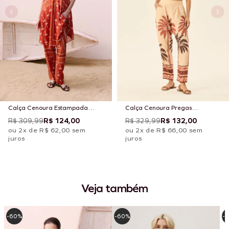
Calça Cenoura Estampada
Calça Cenoura Pregas
Tauari
Estampada Marajoara
R$ 309,99
R$ 124,00
R$ 329,99
R$ 132,00
ou 2x de R$ 62,00 sem
ou 2x de R$ 66,00 sem
juros
juros
Veja também
-60%
-60%
-