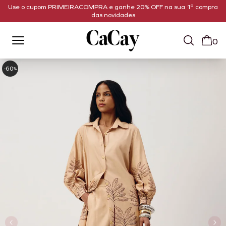
Use o cupom PRIMEIRACOMPRA e ganhe 20% OFF na sua 1ª compra
das novidades
0
60
-
%