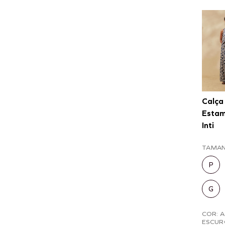
Calça
Esta
Inti
TAMA
P
G
COR: 
ESCUR