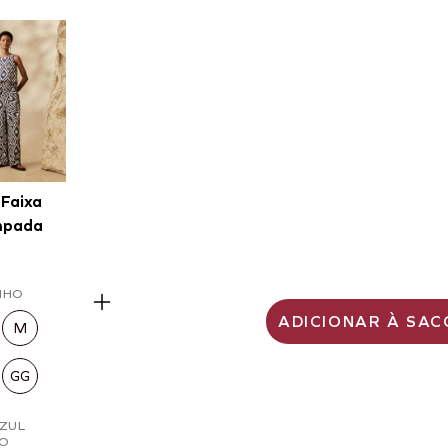
 Faixa
mpada
NHO
ADICIONAR À SAC
M
GG
AZUL
O