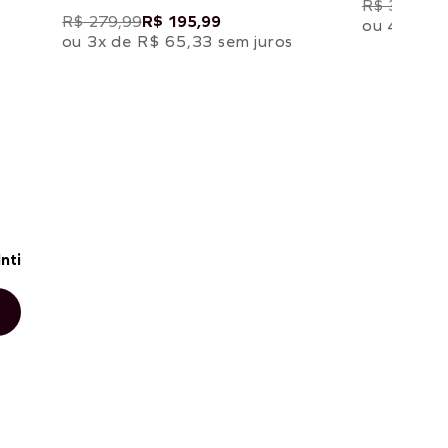
R$ 399,99
R$ 279,99
R$ 195,99
ou 4x de R
ou 3x de R$ 65,33 sem juros
nti
P
M
G
GG
ADICIONAR À SACOLA