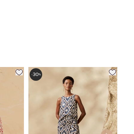
30
-
%