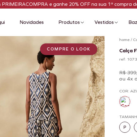
m PRIMEIRACOMPRA e ganhe 20% OFF na sua 1ª compra da
qui
Novidades
Produtos
Vestidos
Baz
home
/
C
COMPRE O LOOK
Calça F
ref: 107
R$ 399
ou 4x 
COR: AZ
TAMAN
P