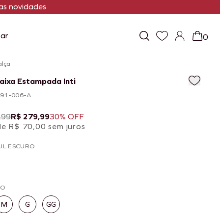
s novidades
ar
0
alça
aixa Estampada Inti
391-006-A
,99
R$ 279,99
30% OFF
de R$ 70,00 sem juros
UL ESCURO
HO
M
G
GG