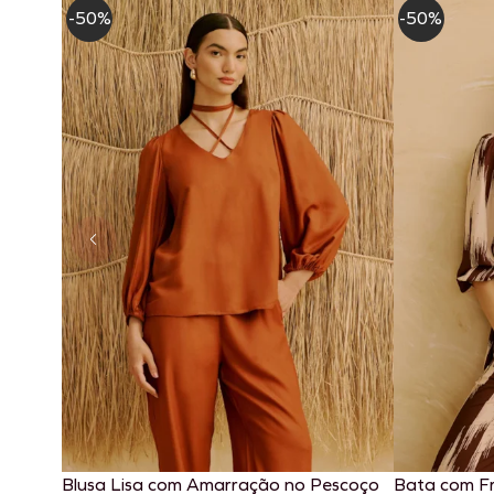
-50%
-50%
Blusa Lisa com Amarração no Pescoço
Bata com F