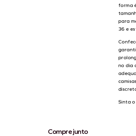
forma é
tamanho
para m
36 e e
Confec
garanti
prolong
no dia 
adequad
camisas
discret
Sinta o
Compre junto