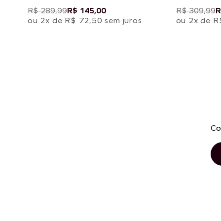
R$ 289,99
R$ 145,00
R$ 309,99
R
ou 2x de R$ 72,50 sem juros
ou 2x de R
Co
P
M
G
ADICIONAR À SACOLA
AD