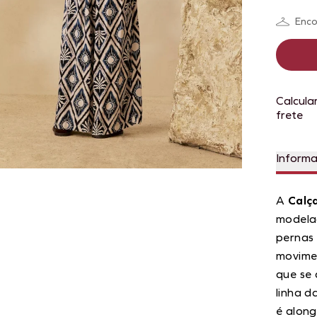
Enco
Calcula
frete
Inform
A
Calç
modelag
pernas 
movimen
que se
linha d
é along