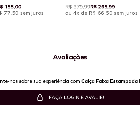
$ 155,00
R$ 379,99
R$ 265,99
$ 77,50 sem juros
ou 4x de R$ 66,50 sem juros
Avaliações
nte-nos sobre sua experiência com
Calça Faixa Estampada I
FAÇA LOGIN E AVALIE!
P
M
G
GG
P
M
G
GG
ICIONAR À SACOLA
ADICIONAR À SACOLA