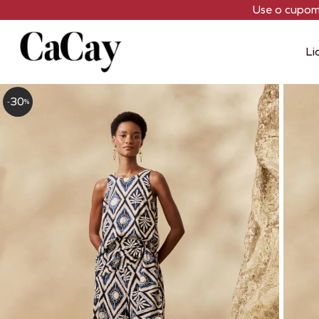
Use o cupo
Li
30
-
%