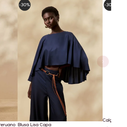
-30%
-30%
Calça Pant
Peruano
Blusa Lisa Capa