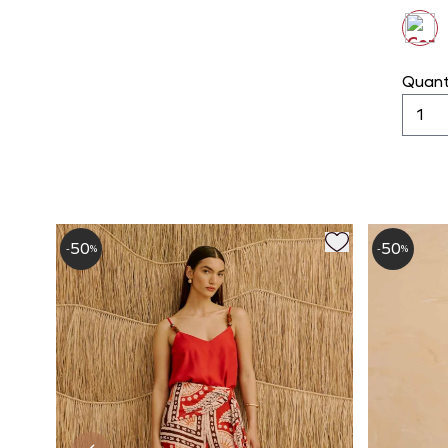
Quant
50
50
-
%
-
%