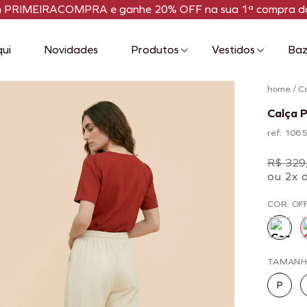
m PRIMEIRACOMPRA e ganhe 20% OFF na sua 1ª compra da
qui
Novidades
Produtos
Vestidos
Baz
home
/
C
Calça 
ref: 106
R$ 329
ou 2x 
COR: OF
TAMAN
P