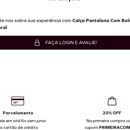
te-nos sobre sua experiência com
Calça Pantalona Com Bol
ral
P
M
G
GG
P
M
G
FAÇA LOGIN E AVALIE!
ICIONAR À SACOLA
ADICIONAR À SACOLA
Parcelamento
20% OFF
ele em até 6x sem juros
Na primeira compra c
o cartão de crédito
cupom
PRIMEIRACO