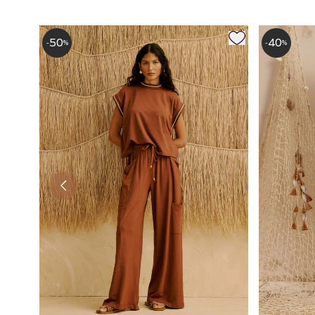
50
40
-
%
-
%