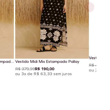
Vestido Lo
tampado
Vestido Midi Mix Estampado Pallay
Jaçanã
R$ 439,99
R$ 379,99
R$ 190,00
ou 2x de R
ou 3x de R$ 63,33 sem juros