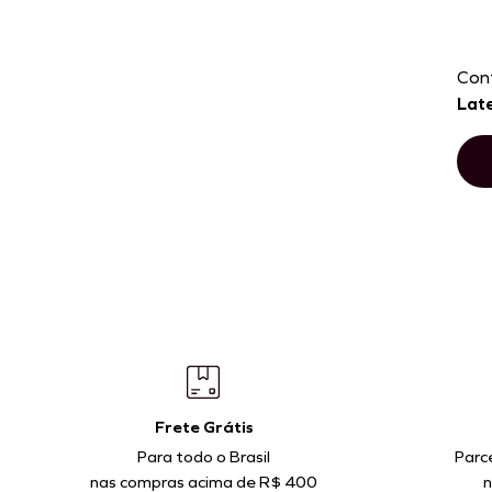
Con
Late
P
M
G
ADICIONAR À SACOLA
AD
Frete Grátis
Para todo o Brasil
Parc
nas compras acima de R$ 400
n