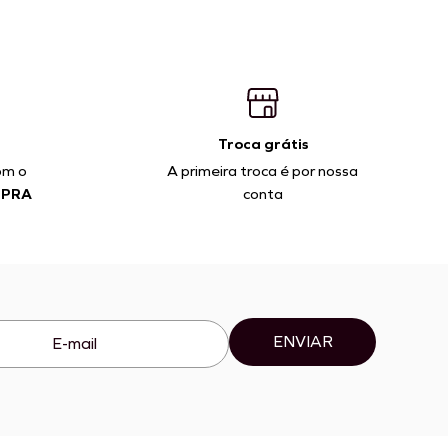
Troca grátis
om o
A primeira troca é por nossa
MPRA
conta
ENVIAR