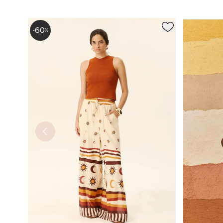
60
-
%