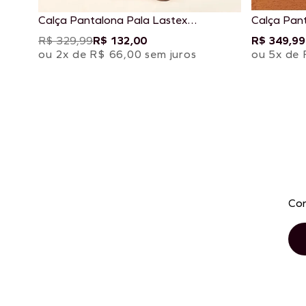
Calça Pantalona Pala Lastex
Calça Pan
Estampada Dunas Douradas
R$ 329,99
R$ 132,00
R$ 349,99
ou 2x de R$ 66,00 sem juros
ou 5x de 
Con