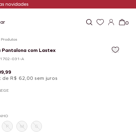
s novidades
ar
0
/
Produtos
a Pantalona com Lastex
101702-031-A
09,99
x de R$ 62,00 sem juros
BEGE
NHO
P
M
G