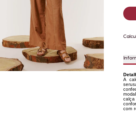
Calcu
Infor
Detal
A cal
serus
conf
modal
calça
confo
com r