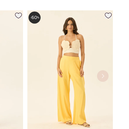
60
-
%