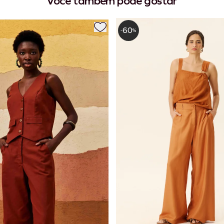
Você também pode gostar
60
-
%