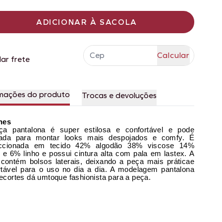
ADICIONAR À SACOLA
lar frete
mações do produto
Trocas e devoluções
hes
ça pantalona é super estilosa e confortável e pode
ada para montar looks mais despojados e comfy. É
eccionada em tecido 42% algodão 38% viscose 14%
 e 6% linho e possui cintura alta com pala em lastex. A
 contém bolsos laterais, deixando a peça mais práticae
rtável para o uso no dia a dia. A modelagem pantalona
ecortes dá umtoque fashionista para a peça.