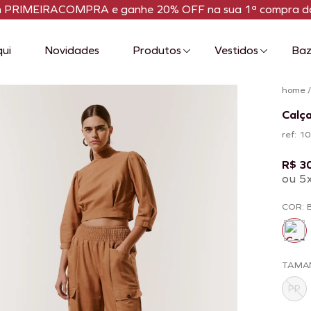
m PRIMEIRACOMPRA e ganhe 20% OFF na sua 1ª compra da
qui
Novidades
Produtos
Vestidos
Baz
home
Calç
ref: 
R$ 3
ou 5
COR: 
TAMA
PP