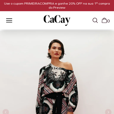
Use o cupom PRIMEIRACOMPRA e ganhe 20% OFF na sua 1ª compra
do Preview
0