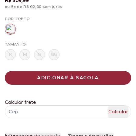
R$ 309,99
ou 5x de R$ 62,00 sem juros
COR: PRETO
TAMANHO
P
M
G
GG
ADICIONAR À SACOLA
Calcular frete
Informações do produto