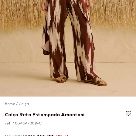
home
/
Calça
Calça Reta Estampada Amantani
ref: 106464-009-C