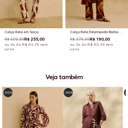
Calça Reta em Sarja
Calça Reta Estampada Borbo
Estampada Chimu Off
Boho
R$ 509,99
R$ 255,00
R$ 379,99
R$ 190,00
ou 4x de R$ 63,75 sem
ou 3x de R$ 63,33 sem
juros
juros
Veja também
-50%
-30%
-