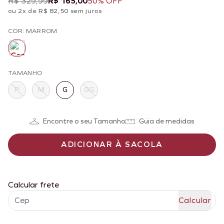
R$ 329,99
R$ 165,00
50% OFF
ou 2x de R$ 82,50 sem juros
COR: MARROM
TAMANHO
P
M
G
GG
Encontre o seu Tamanho
Guia de medidas
ADICIONAR À SACOLA
Calcular frete