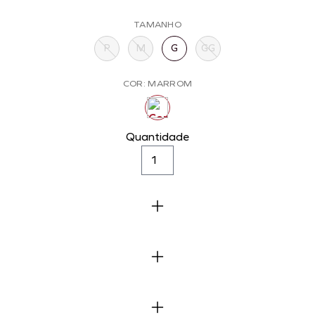
TAMANHO
P
M
G
GG
COR: MARROM
Quantidade