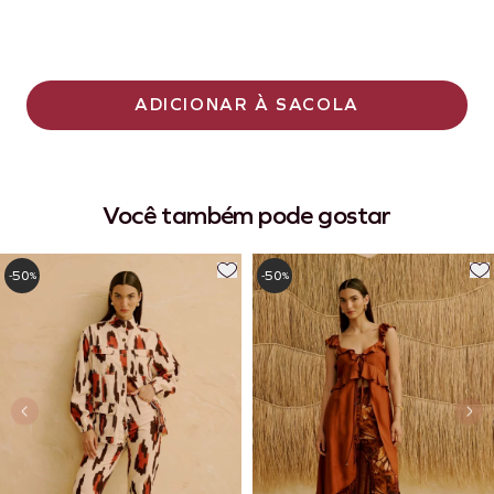
ADICIONAR À SACOLA
Você também pode gostar
50
50
-
%
-
%