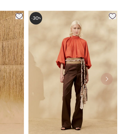
30
-
%