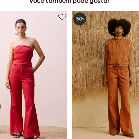
Você também pode gostar
50
-
%