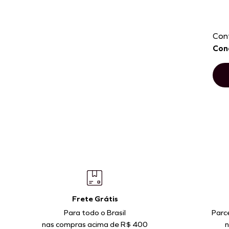
Con
Con
P
M
G
GG
ADICIONAR À SACOLA
AD
Frete Grátis
Para todo o Brasil
Parc
nas compras acima de R$ 400
n