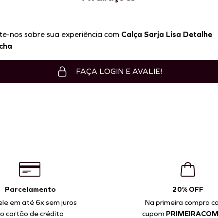
te-nos sobre sua experiência com
Calça Sarja Lisa Detalhe
cha
P
M
G
P
M
G
FAÇA LOGIN E AVALIE!
ICIONAR À SACOLA
ADICIONAR À SACOLA
Parcelamento
20% OFF
ele em até 6x sem juros
Na primeira compra c
o cartão de crédito
cupom
PRIMEIRACO