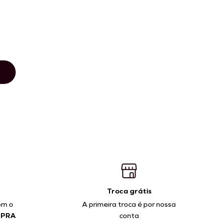
PP
P
M
G
ADICIONAR À SACOLA
Troca grátis
om o
A primeira troca é por nossa
MPRA
conta