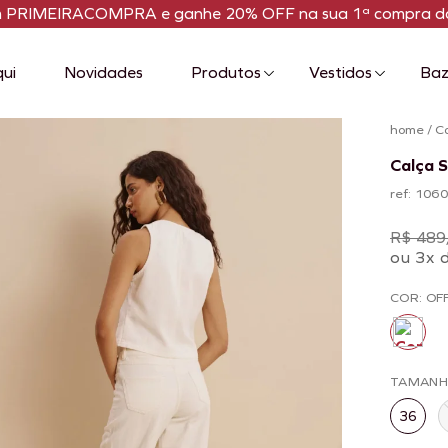
m PRIMEIRACOMPRA e ganhe 20% OFF na sua 1ª compra da
qui
Novidades
Produtos
Vestidos
Baz
home
/
C
Calça S
ref: 106
R$ 489
ou 3x 
COR: OF
TAMAN
36