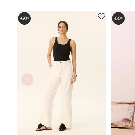
60
60
-
%
-
%