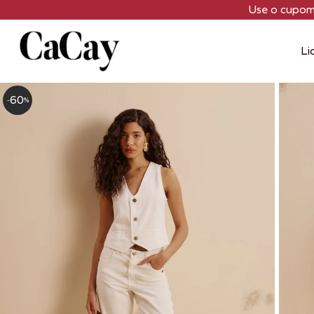
Use o cupo
Li
60
-
%