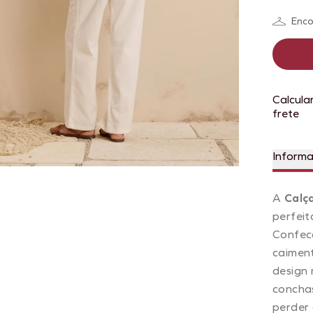
Enco
Calcula
frete
Inform
A
Calç
perfeit
Confec
caiment
design 
conchas
perder 