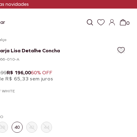
s novidades
ar
0
alça
arja Lisa Detalhe Concha
066-010-A
,99
R$ 196,00
60% OFF
de R$ 65,33 sem juros
F WHITE
HO
38
40
42
44