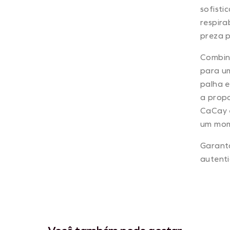
sofisti
respira
preza p
Combine
para um
palha 
a propo
CaCay 
um mome
Garant
autenti