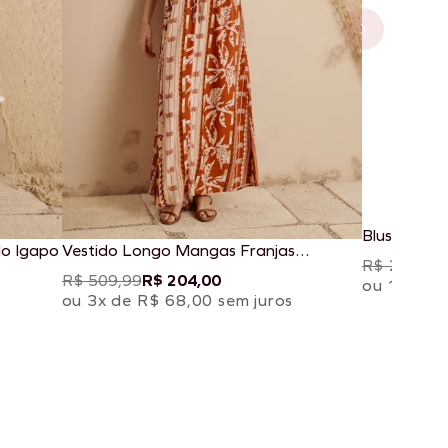
Blusa Pepl
do Igapo
Vestido Longo Mangas Franjas
R$ 269,99
Estampado Uruará
R$ 509,99
R$ 204,00
ou 1x de 
ou 3x de R$ 68,00 sem juros