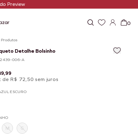
do Preview
azar
0
/
Produtos
queto Detalhe Bolsinho
102439-006-A
89,99
x de R$ 72,50 sem juros
AZUL ESCURO
NHO
M
G