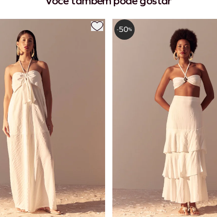
Você também pode gostar
50
-
%