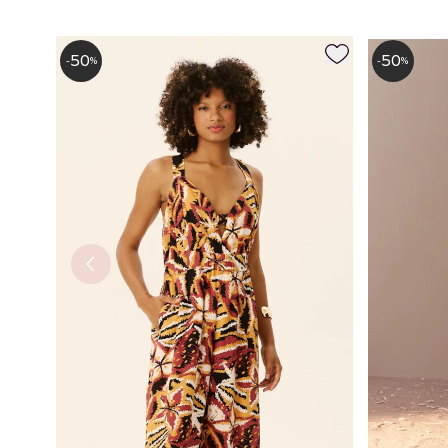
50
50
-
%
-
%