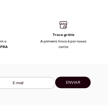
Troca grátis
om o
A primeira troca é por nossa
MPRA
conta
ENVIAR