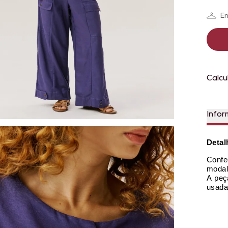
En
Calcu
Infor
Detal
Conf
modal
A peç
usada