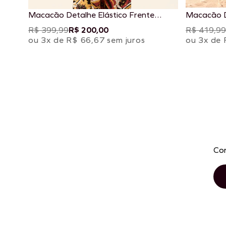
Macacão Detalhe Elástico Frente
Macacão D
Estampado Lambada
R$ 399,99
R$ 200,00
R$ 419,99
ou 3x de R$ 66,67 sem juros
ou 3x de 
Con