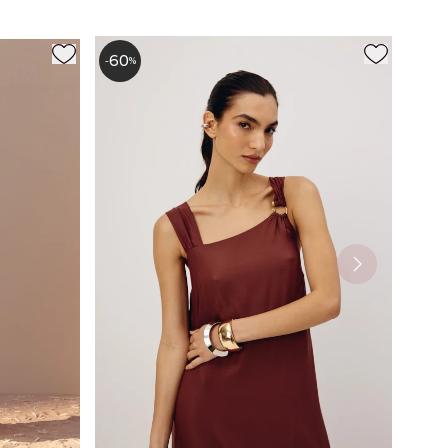
60
-
%