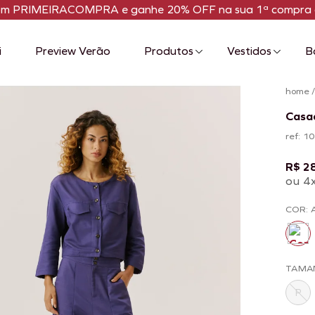
om PRIMEIRACOMPRA e ganhe 20% OFF na sua 1ª compra 
i
Preview Verão
Produtos
Vestidos
B
home
Casa
ref: 
R$ 2
ou 4
COR: 
TAMA
P