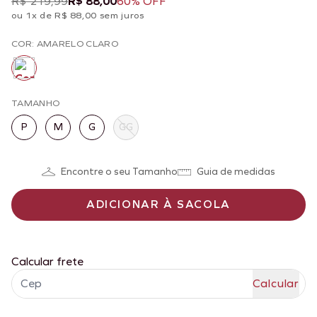
R$ 219,99
R$ 88,00
60% OFF
ou 1x de R$ 88,00 sem juros
COR: AMARELO CLARO
TAMANHO
P
M
G
GG
Encontre o seu Tamanho
Guia de medidas
ADICIONAR À SACOLA
Calcular frete