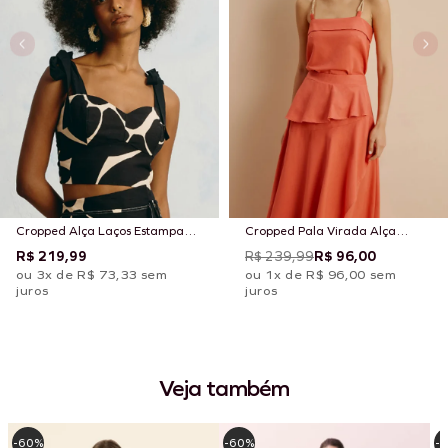
Cropped Alça Laços Estampado
Cropped Pala Virada Alça
Aurora Floral
Corda
R$ 219,99
R$ 239,99
R$ 96,00
ou 3x de R$ 73,33 sem
ou 1x de R$ 96,00 sem
juros
juros
Veja também
-60%
-60%
-