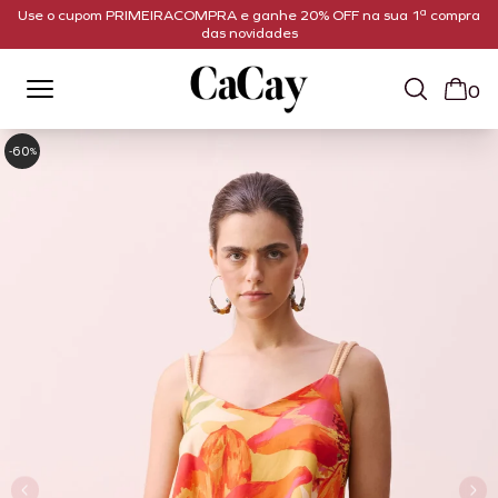
Use o cupom PRIMEIRACOMPRA e ganhe 20% OFF na sua 1ª compra
das novidades
0
60
-
%