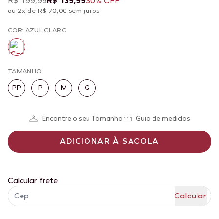
R$ 199,99
R$ 139,99
30% OFF
ou 2x de R$ 70,00 sem juros
COR: AZUL CLARO
TAMANHO
PP
P
M
G
Encontre o seu Tamanho
Guia de medidas
ADICIONAR À SACOLA
Calcular frete