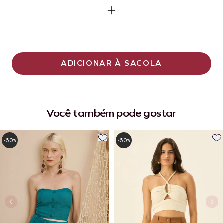
ADICIONAR À SACOLA
Você também pode gostar
60
60
-
%
-
%