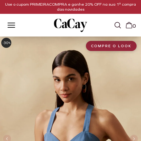
Use o cupom PRIMEIRACOMPRA e ganhe 20% OFF na sua 1ª compra
das novidades
0
30
-
%
COMPRE O LOOK