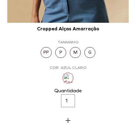
Cropped Alças Amarração
TAMANHO
PP
P
M
G
COR: AZUL CLARO
Quantidade