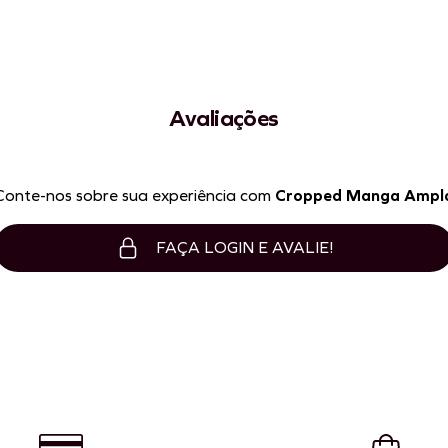
Avaliações
Conte-nos sobre sua experiência com
Cropped Manga Ampl
FAÇA LOGIN E AVALIE!
P
M
G
P
M
G
GG
ICIONAR À SACOLA
ADICIONAR À SACOLA