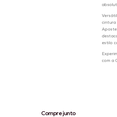
absolut
Versáti
cintura
Aposte 
destaca
estilo 
Experim
com a C
Compre junto