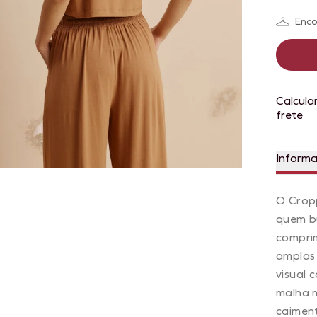
Enco
Calcula
frete
Inform
O Crop
quem b
comprim
amplas
visual 
malha 
caiment