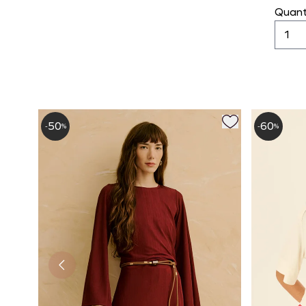
Quant
50
60
-
%
-
%