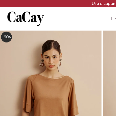
Use o cupo
Li
60
-
%