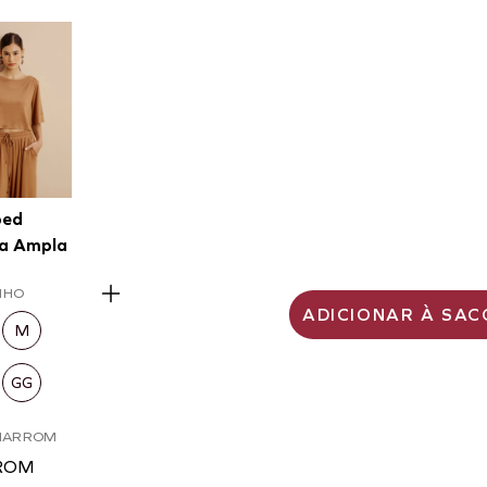
ped
a Ampla
NHO
ADICIONAR À SAC
M
GG
MARROM
ROM