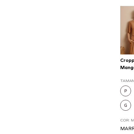
Crop
Mang
TAMA
P
G
COR: 
MAR