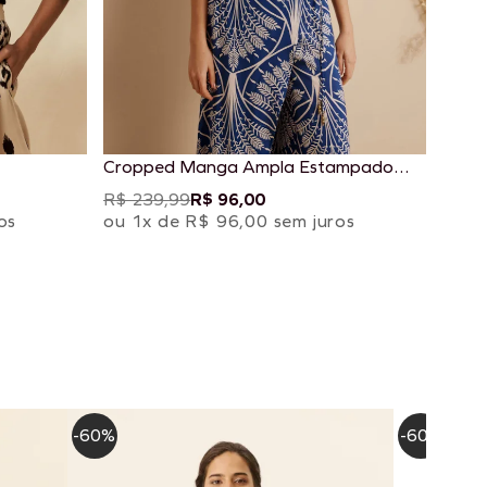
Cropped Manga Ampla Estampado
Miriti
R$ 239,99
R$ 96,00
os
ou 1x de R$ 96,00 sem juros
-60%
-60%