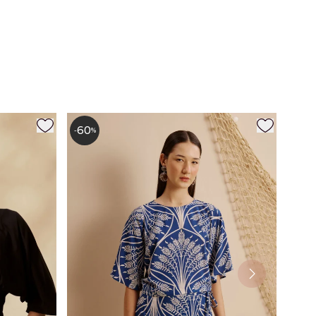
60
-
%