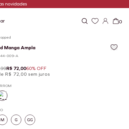
s novidades
ar
0
ropped
d Manga Ampla
944-009-A
,99
R$ 72,00
60% OFF
de R$ 72,00 sem juros
ARROM
HO
M
G
GG