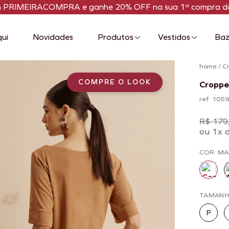
m PRIMEIRACOMPRA e ganhe 20% OFF na sua 1ª compra da
qui
Novidades
Produtos
Vestidos
Baz
home
/
C
COMPRE O LOOK
Croppe
ref: 105
R$ 179
ou 1x 
COR: M
TAMAN
P