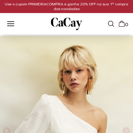
Use o cupom PRIMEIRACOMPRA e ganhe 20% OFF na sua 1ª compra
das novidades
0