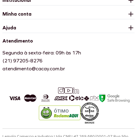
Institucional
Minha conta
Ajuda
Atendimento
Segunda à sexta-feira: 09h às 17h
(21) 97205-8276
atendimento@cacay.com.br
ÓTIMO
Lemala Comercio e Industria Ltda CNPJ 47.269.680/0001-07 Rua São