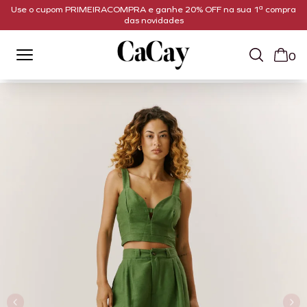
Use o cupom PRIMEIRACOMPRA e ganhe 20% OFF na sua 1ª compra
das novidades
0