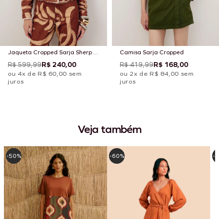
Jaqueta Cropped Sarja Sherpa
Camisa Sarja Cropped
Estampada Yucca
R$ 599,99
R$ 240,00
R$ 419,99
R$ 168,00
ou 4x de R$ 60,00 sem
ou 2x de R$ 84,00 sem
juros
juros
Veja também
-50%
-60%
-