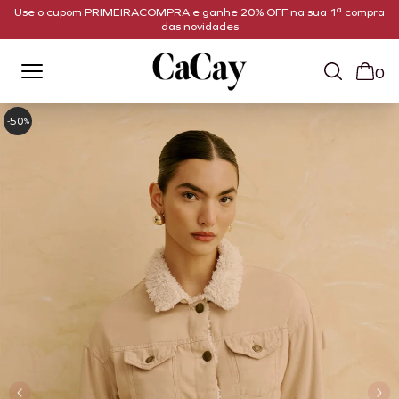
Use o cupom PRIMEIRACOMPRA e ganhe 20% OFF na sua 1ª compra
das novidades
0
50
-
%