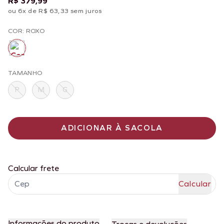
R$ 379,99
ou 6x de R$ 63,33 sem juros
COR: ROXO
TAMANHO
P
M
G
ADICIONAR À SACOLA
Calcular frete
Informações do produto