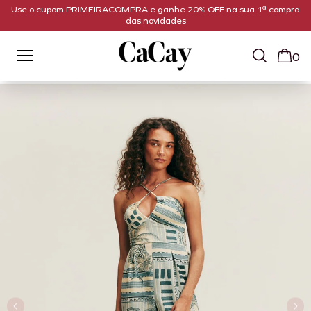
Use o cupom PRIMEIRACOMPRA e ganhe 20% OFF na sua 1ª compra
das novidades
0