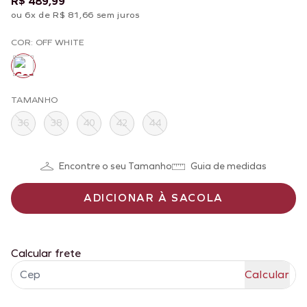
R$ 489,99
ou 6x de R$ 81,66 sem juros
COR: OFF WHITE
TAMANHO
36
38
40
42
44
Encontre o seu Tamanho
Guia de medidas
ADICIONAR À SACOLA
Calcular frete