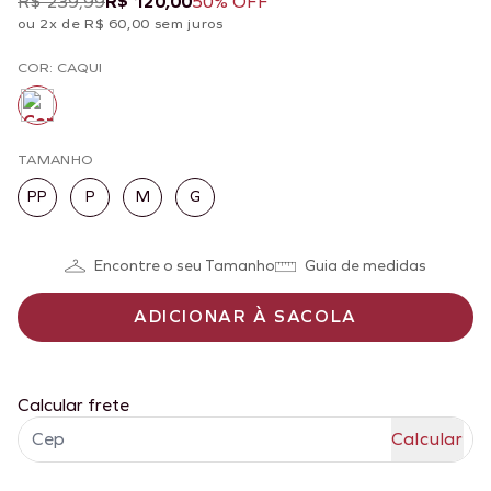
R$ 239,99
R$ 120,00
50% OFF
ou 2x de R$ 60,00 sem juros
COR: CAQUI
TAMANHO
PP
P
M
G
Encontre o seu Tamanho
Guia de medidas
ADICIONAR À SACOLA
Calcular frete