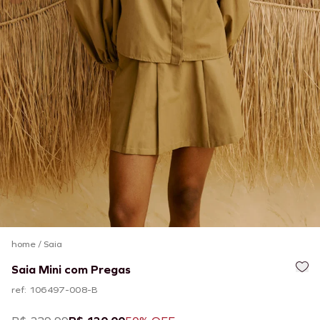
home
/
Saia
Saia Mini com Pregas
ref: 106497-008-B