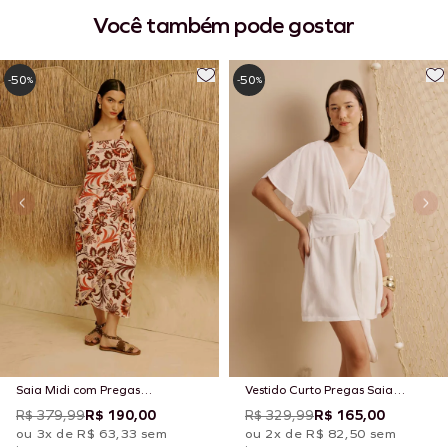
Você também pode gostar
50
50
-
%
-
%
Saia Midi com Pregas
Vestido Curto Pregas Saia
Estampada Tika
Grega Liso
R$ 379,99
R$ 190,00
R$ 329,99
R$ 165,00
ou 3x de R$ 63,33 sem
ou 2x de R$ 82,50 sem