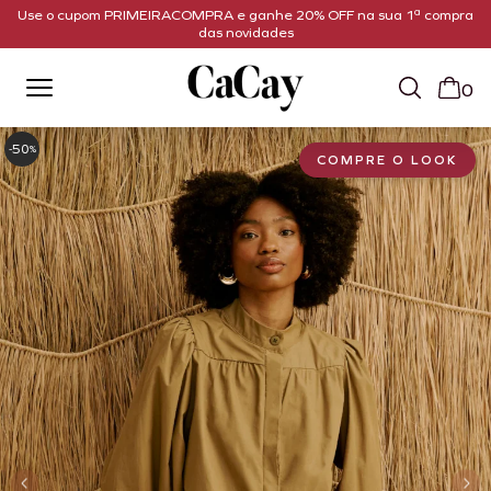
Use o cupom PRIMEIRACOMPRA e ganhe 20% OFF na sua 1ª compra
das novidades
0
50
-
%
COMPRE O LOOK