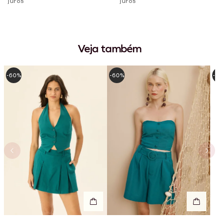
juros
juros
Veja também
-60%
-60%
-