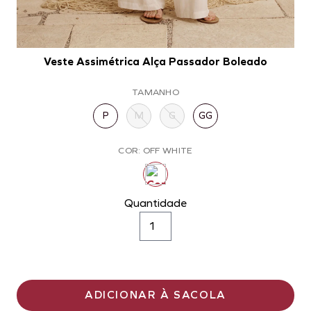
Veste Assimétrica Alça Passador Boleado
TAMANHO
P
M
G
GG
COR: OFF WHITE
Quantidade
ADICIONAR À SACOLA