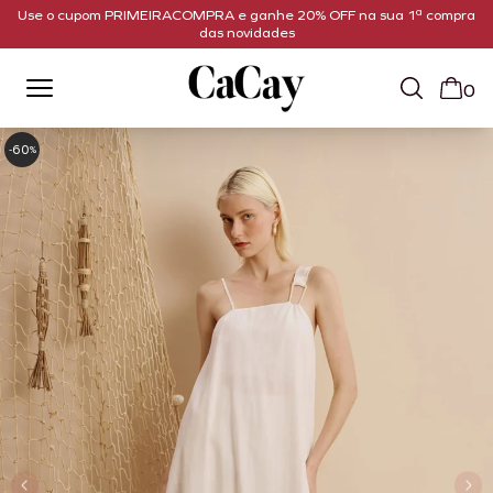
Use o cupom PRIMEIRACOMPRA e ganhe 20% OFF na sua 1ª compra
das novidades
0
60
-
%