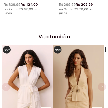
Estampada Carnaúba
Metálico
R$ 309,99
R$ 124,00
R$ 299,99
R$ 209,99
ou 2x de R$ 62,00 sem
ou 3x de R$ 70,00 sem
juros
juros
Veja também
-60%
-60%
-