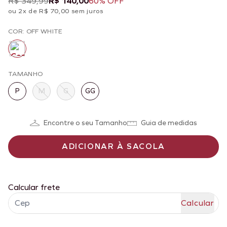
R$ 349,99
R$ 140,00
60% OFF
ou 2x de R$ 70,00 sem juros
COR: OFF WHITE
TAMANHO
P
M
G
GG
Encontre o seu Tamanho
Guia de medidas
ADICIONAR À SACOLA
Calcular frete