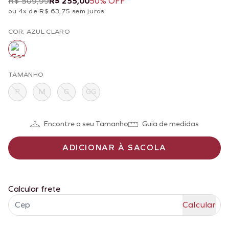
R$ 509,99
R$ 255,00
50% OFF
ou 4x de R$ 63,75 sem juros
COR: AZUL CLARO
TAMANHO
P
M
G
GG
Encontre o seu Tamanho
Guia de medidas
ADICIONAR À SACOLA
Calcular frete