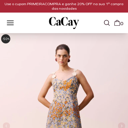
Use o cupom PRIMEIRACOMPRA e ganhe 20% OFF na sua 1ª compra
das novidades
0
50
-
%