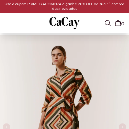
Use o cupom PRIMEIRACOMPRA e ganhe 20% OFF na sua 1ª compra
das novidades
0