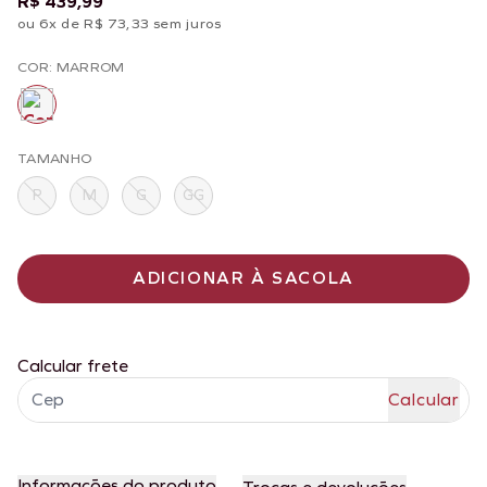
R$ 439,99
ou 6x de R$ 73,33 sem juros
COR: MARROM
TAMANHO
P
M
G
GG
ADICIONAR À SACOLA
Calcular frete
Informações do produto