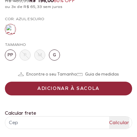
R$ 489,99
R$ 196,00
60% OFF
ou 3x de R$ 65,33 sem juros
COR: AZUL ESCURO
TAMANHO
PP
P
M
G
Encontre o seu Tamanho
Guia de medidas
ADICIONAR À SACOLA
Calcular frete