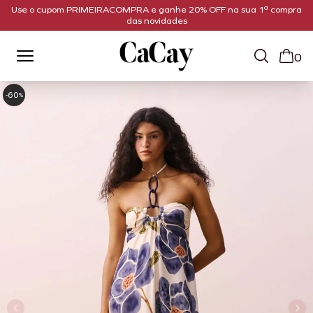
Use o cupom PRIMEIRACOMPRA e ganhe 20% OFF na sua 1ª compra
das novidades
0
60
-
%