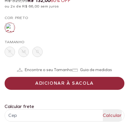
R$ 329,99
R$ 132,00
60% OFF
ou 2x de R$ 66,00 sem juros
COR: PRETO
TAMANHO
P
M
G
Encontre o seu Tamanho
Guia de medidas
ADICIONAR À SACOLA
Calcular frete