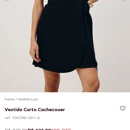
home
/
Vestido Liso
Vestido Curto Cachecouer
ref: 104799-001-A