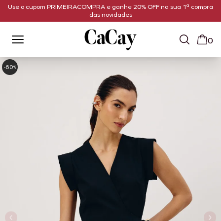
Use o cupom PRIMEIRACOMPRA e ganhe 20% OFF na sua 1ª compra
das novidades
0
60
-
%