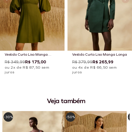
Vestido Curto Liso Manga
Vestido Curto Liso Manga Longa
Bufante
R$ 349,99
R$ 175,00
R$ 379,99
R$ 265,99
ou 2x de R$ 87,50 sem
ou 4x de R$ 66,50 sem
juros
juros
Veja também
-30%
-50%
-