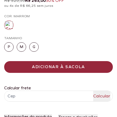
R$ 529,99
R$ 265,00
50% OFF
ou 4x de R$ 66,25 sem juros
COR: MARROM
TAMANHO
P
M
G
ADICIONAR À SACOLA
Calcular frete
Informações do produto