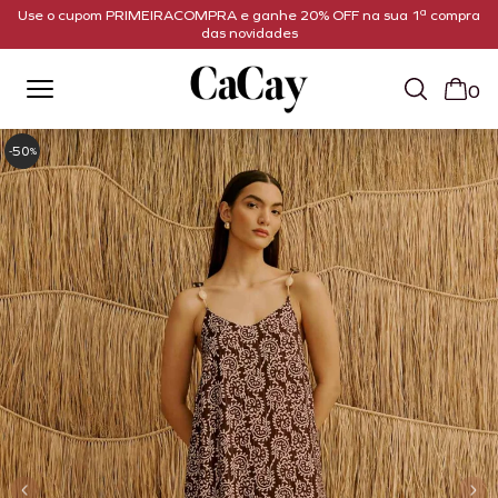
Use o cupom PRIMEIRACOMPRA e ganhe 20% OFF na sua 1ª compra
das novidades
0
50
-
%