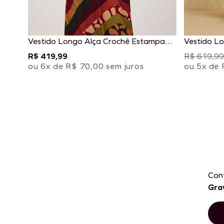
Vestido Longo Alça Crochê Estampado
Vestido L
Leon
Estampado
R$ 419,99
R$ 619,99
ou 6x de R$ 70,00 sem juros
ou 5x de 
Con
Gra