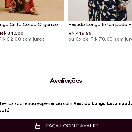
ongo Cinto Corda Orgânico
Vestido Longo Estampado P
 Taquile
R$ 310,00
R$ 419,99
R$ 62,00 sem juros
ou 6x de R$ 70,00 sem jur
Avaliações
te-nos sobre sua experiência com
Vestido Longo Estampad
vatá
FAÇA LOGIN E AVALIE!