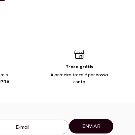
Troca grátis
om o
A primeira troca é por nossa
MPRA
conta
ENVIAR