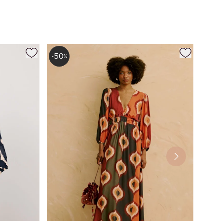
50
-
%