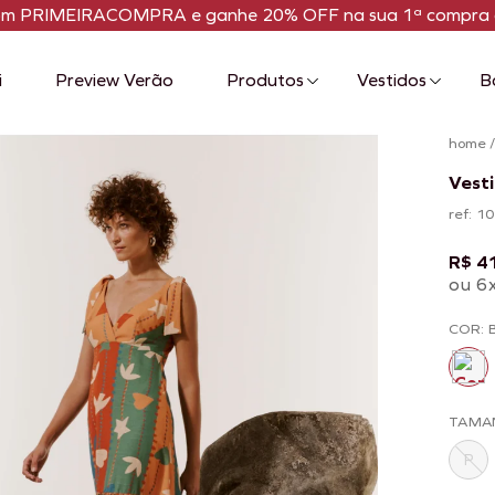
om PRIMEIRACOMPRA e ganhe 20% OFF na sua 1ª compra 
i
Preview Verão
Produtos
Vestidos
B
home
Vest
ref: 
R$ 4
ou 6
COR: 
TAMA
P