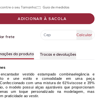
contre o seu Tamanho
Guia de medidas
ADICIONAR À SACOLA
lar frete
mações do produto
Trocas e devoluções
hes
encantador vestido estampado combinaelegância e
orto e une estilo e comodidade em uma peça
Confeccionado com uma mistura de 61%viscose e 39%
ão, o modelo possui alças ajustáveis que proporcionam
penas um toque personalizado na modelagem, mas
m praticidade ao vestir.