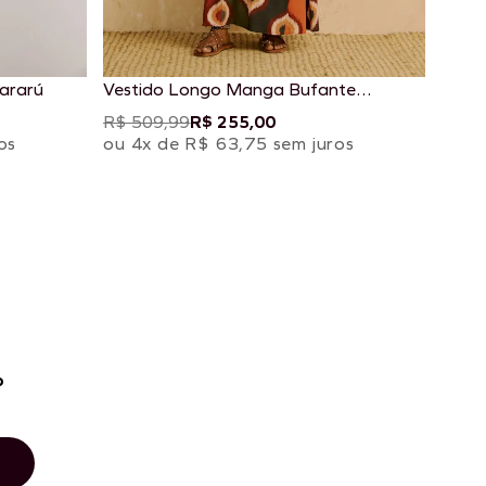
ararú
Vestido Longo Manga Bufante
Estampado Taquile
R$ 509,99
R$ 255,00
os
ou 4x de R$ 63,75 sem juros
o