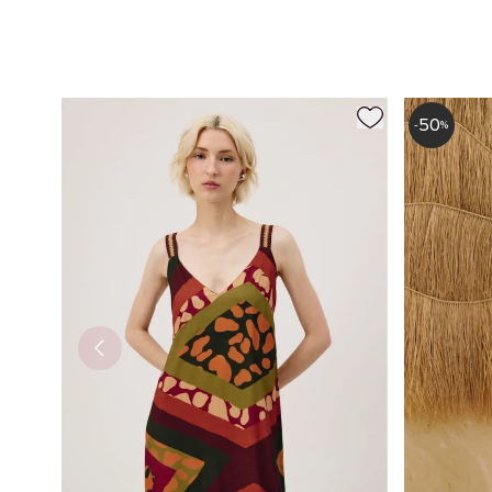
50
-
%