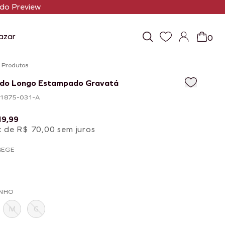
do Preview
azar
0
/
Produtos
ido Longo Estampado Gravatá
101875-031-A
19,99
x de R$ 70,00 sem juros
BEGE
NHO
M
G