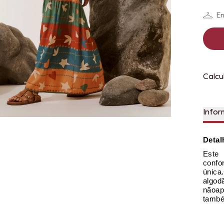
En
Calcu
Infor
Detal
Este 
conf
única.
algod
nãoa
també