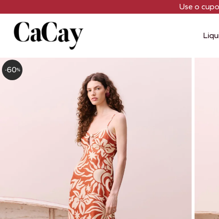
Use o cup
Liqu
60
-
%