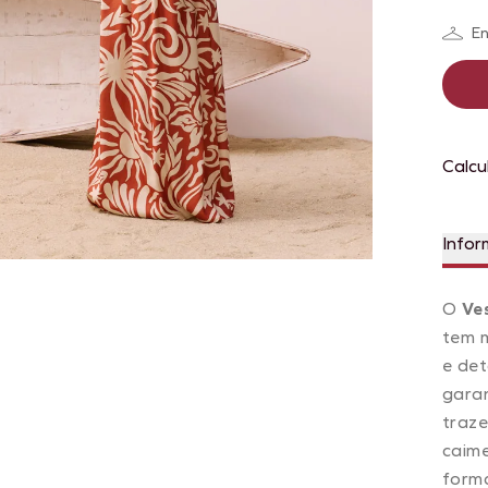
En
Calcu
Infor
O
Ve
tem m
e det
garan
traze
caime
forma