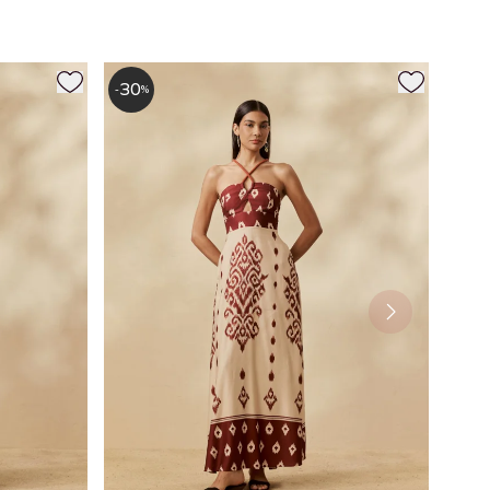
30
-
%