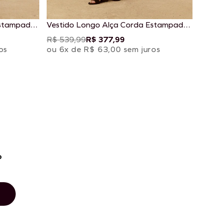
Estampado
Vestido Longo Alça Corda Estampado
La Pacha
R$ 539,99
R$ 377,99
os
ou 6x de R$ 63,00 sem juros
o