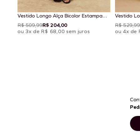
Vestido Longo Alça Bicolor Estampado
Vestido L
Cacau Rei
Estampad
R$ 509,99
R$ 204,00
R$ 529,99
ou 3x de R$ 68,00 sem juros
ou 4x de 
Con
Ped