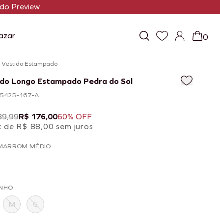
do Preview
azar
0
/
Vestido Estampado
ido Longo Estampado Pedra do Sol
105425-167-A
39,99
R$ 176,00
60% OFF
x de R$ 88,00 sem juros
 MARROM MÉDIO
NHO
M
G