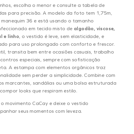
hos, escolha o menor e consulte a tabela de
as para precisão. A modelo da foto tem 1,75m,
e manequim 36 e está usando o tamanho
nfeccionado em tecido misto de
algodão, viscose,
 e linho
, o vestido é leve, sem elasticidade, e
do para uso prolongado com conforto e frescor.
til, transita bem entre ocasiões casuais, trabalho
contros especiais, sempre com sofisticação
eta. A estampa com elementos orgânicos traz
nalidade sem perder a simplicidade. Combine com
os marcantes, sandálias ou uma bolsa estruturada
compor looks que respiram estilo.
 o movimento CaCay e deixe o vestido
panhar seus momentos com leveza.