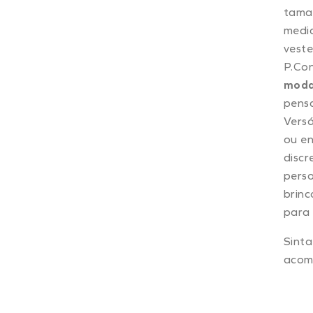
taman
medid
vest
P.Co
modal
pensa
Versá
ou en
discr
perso
brinc
para 
Sinta
acom