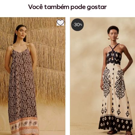
Você também pode gostar
30
-
%