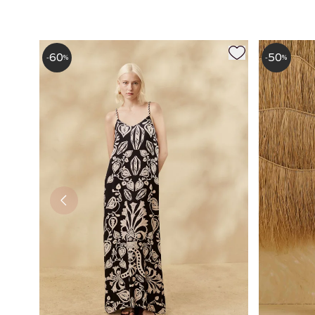
60
50
-
%
-
%