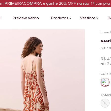
om PRIMEIRACOMPRA e ganhe 20% OFF na sua 1ª compra 
i
Preview Verão
Produtos
Vestidos
B
home
Vest
ref: 
R$ 4
ou 2
COR:
TAMA
P