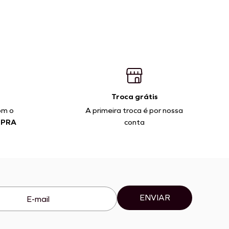
Troca grátis
om o
A primeira troca é por nossa
MPRA
conta
ENVIAR