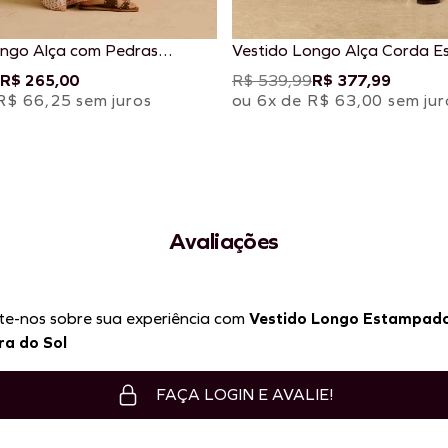
ongo Alça com Pedras
Vestido Longo Alça Corda 
o Kala
La Pacha
R$ 265,00
R$ 539,99
R$ 377,99
R$ 66,25 sem juros
ou 6x de R$ 63,00 sem jur
Avaliações
te-nos sobre sua experiência com
Vestido Longo Estampad
ra do Sol
FAÇA LOGIN E AVALIE!