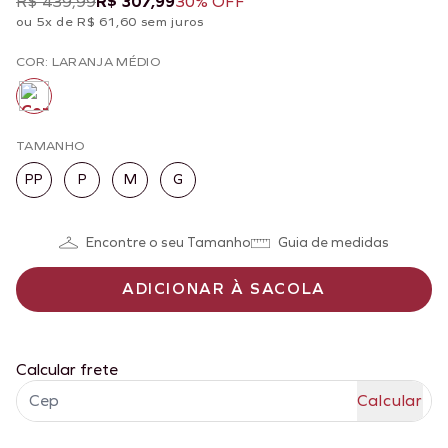
R$ 439,99
R$ 307,99
30% OFF
ou 5x de R$ 61,60 sem juros
COR: LARANJA MÉDIO
TAMANHO
PP
P
M
G
Encontre o seu Tamanho
Guia de medidas
ADICIONAR À SACOLA
Calcular frete