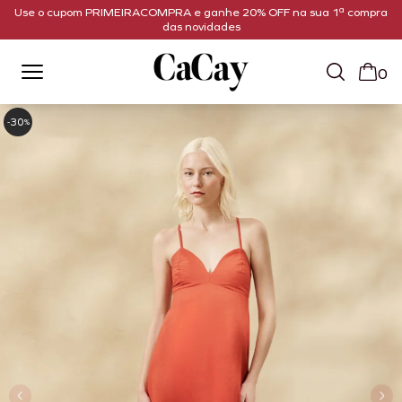
Use o cupom PRIMEIRACOMPRA e ganhe 20% OFF na sua 1ª compra
das novidades
0
30
-
%