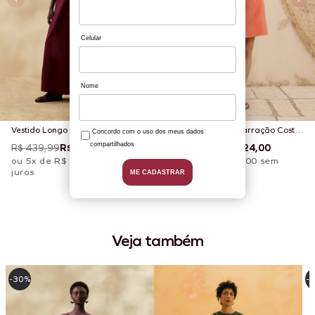
Vestido Longo Liso Amarração
Vestido Curto Amarração Costas
Costas
Liso
R$ 439,99
R$ 307,99
R$ 309,99
R$ 124,00
ou 5x de R$ 61,60 sem
ou 2x de R$ 62,00 sem
juros
juros
Veja também
-30%
-