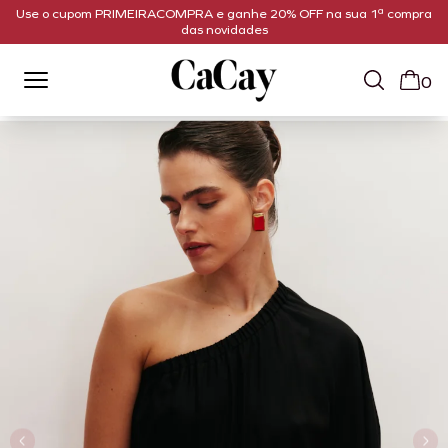
Use o cupom PRIMEIRACOMPRA e ganhe 20% OFF na sua 1ª compra
das novidades
0