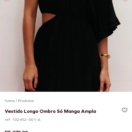
home
/
Produtos
Vestido Longo Ombro Só Manga Ampla
ref: 102452-001-A