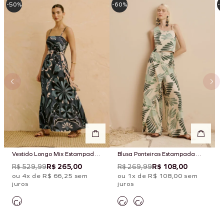
-50%
-60%
-
Vestido Longo Mix Estampado
Blusa Ponteiras Estampada
Cantuta
Tucano Toco
R$ 529,99
R$ 265,00
R$ 269,99
R$ 108,00
ou 4x de R$ 66,25 sem
ou 1x de R$ 108,00 sem
juros
juros