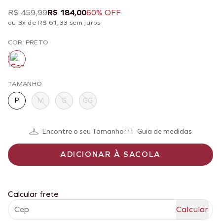
R$ 459,99
R$ 184,00
60% OFF
ou 3x de R$ 61,33 sem juros
COR: PRETO
TAMANHO
P
M
G
GG
Encontre o seu Tamanho
Guia de medidas
ADICIONAR À SACOLA
Calcular frete