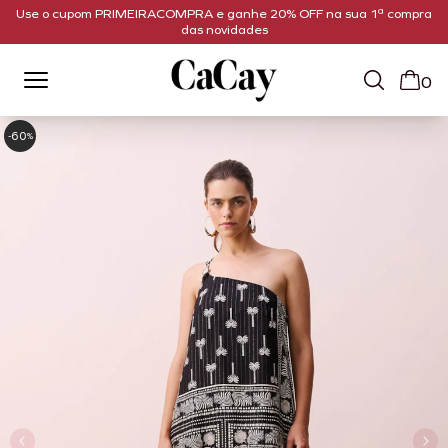
Use o cupom PRIMEIRACOMPRA e ganhe 20% OFF na sua 1ª compra
das novidades
0
60
-
%