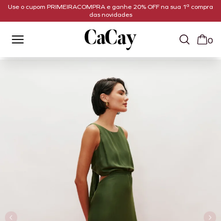
Use o cupom PRIMEIRACOMPRA e ganhe 20% OFF na sua 1ª compra
das novidades
0