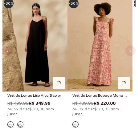
-30%
-50%
-
Vestido Longo Liso Alça Bicolor
Vestido Longo Babado Manga
Estampado Yura
R$ 499,99
R$ 349,99
R$ 439,99
R$ 220,00
ou 5x de R$ 70,00 sem
ou 3x de R$ 73,33 sem
juros
juros