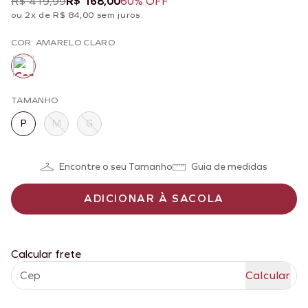
R$ 419,99
R$ 168,00
60% OFF
ou 2x de R$ 84,00 sem juros
COR: AMARELO CLARO
TAMANHO
P
M
G
Encontre o seu Tamanho
Guia de medidas
ADICIONAR À SACOLA
Calcular frete