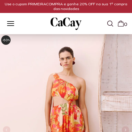
Use o cupom PRIMEIRACOMPRA e ganhe 20% OFF na sua 1ª compra
das novidades
0
60
-
%