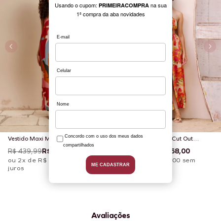
Vestido Maxi Midi Balonê
Vestido Maxi Midi Cut Out
Estampado Igapo
Estampado Carimbó
R$ 439,99
R$ 176,00
R$ 419,99
R$ 168,00
ou 2x de R$ 88,00 sem
ou 2x de R$ 84,00 sem
juros
juros
Avaliações