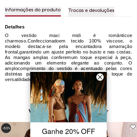
Informações do produto
Trocas e devoluções
Detalhes
O vestido maxi midi é românticoe
charmoso.
Confeccionadoem tecido 100% viscose, o
modelo destaca-se pela encantadora amarração
frontal,garantindo um ajuste perfeito no busto e nas costas.
As mangas amplas conferemum toque especial à peça,
adicionando um elemento elegante ao conjunto. O
amplocomprimento do vestido é acentuado pelas cores
distintas para as marias,proporcionando um toque de
versatilidade e estilo.
Você também pode gostar
60
60
-
%
-
%