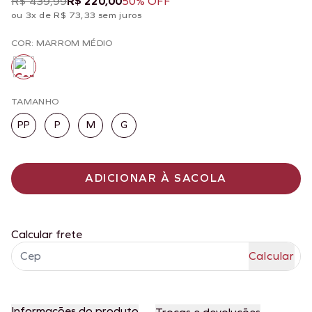
R$ 439,99
R$ 220,00
50% OFF
ou 3x de R$ 73,33 sem juros
COR: MARROM MÉDIO
TAMANHO
PP
P
M
G
ADICIONAR À SACOLA
Calcular frete
Informações do produto