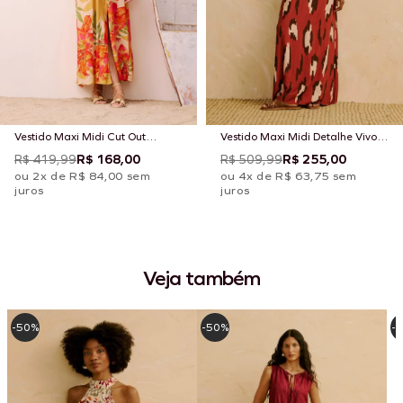
Vestido Maxi Midi Cut Out
Vestido Maxi Midi Detalhe Vivo
Estampado Carimbó
Estampado Chimu Marrom
R$ 419,99
R$ 168,00
R$ 509,99
R$ 255,00
ou 2x de R$ 84,00 sem
ou 4x de R$ 63,75 sem
juros
juros
Veja também
-50%
-50%
-