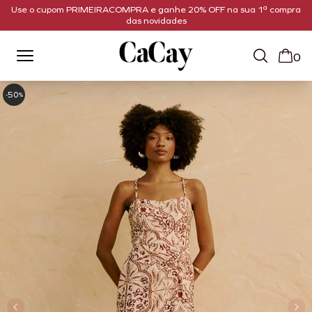
Use o cupom PRIMEIRACOMPRA e ganhe 20% OFF na sua 1ª compra
das novidades
0
50
-
%