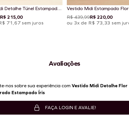
idi Detalhe Túnel Estampado
Vestido Midi Estampado Flor
Mashua
R$ 215,00
R$ 439,99
R$ 220,00
R$ 71,67 sem juros
ou 3x de R$ 73,33 sem jur
Avaliações
te-nos sobre sua experiência com
Vestido Midi Detalhe Flor
rado Estampado Íris
FAÇA LOGIN E AVALIE!