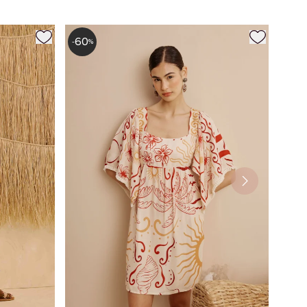
60
-
%