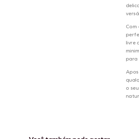
delic
versá
Com c
perfe
livre
minim
para 
Apos
qual
o seu
natur