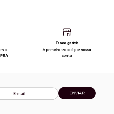
Troca grátis
om o
A primeira troca é por nossa
MPRA
conta
ENVIAR