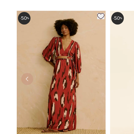
50
50
-
%
-
%