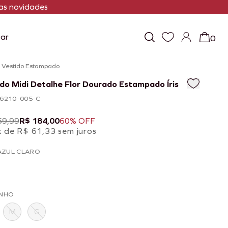
s novidades
ar
0
/
Vestido Estampado
do Midi Detalhe Flor Dourado Estampado Íris
106210-005-C
59,99
R$ 184,00
60% OFF
x de R$ 61,33 sem juros
AZUL CLARO
NHO
M
G