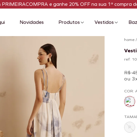
m PRIMEIRACOMPRA e ganhe 20% OFF na sua 1ª compra da
qui
Novidades
Produtos
Vestidos
Baz
home
Vesti
ref: 
R$ 4
ou 3
COR: 
TAMA
P