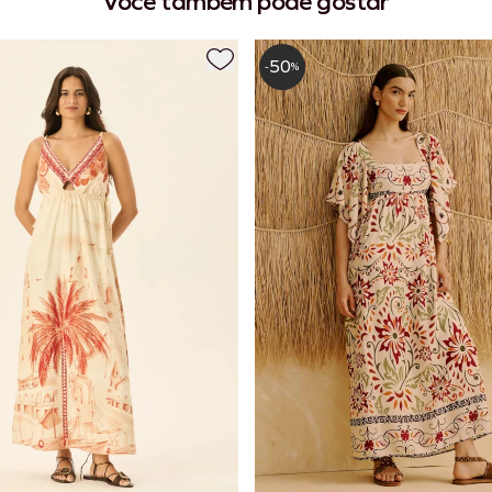
Você também pode gostar
50
-
%