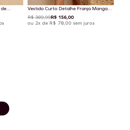
 de
Vestido Curto Detalhe Franja Manga
Estampado Marahu
R$ 389,99
R$ 156,00
os
ou 2x de R$ 78,00 sem juros