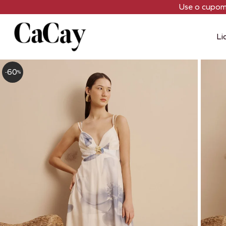
Use o cupo
Li
60
-
%