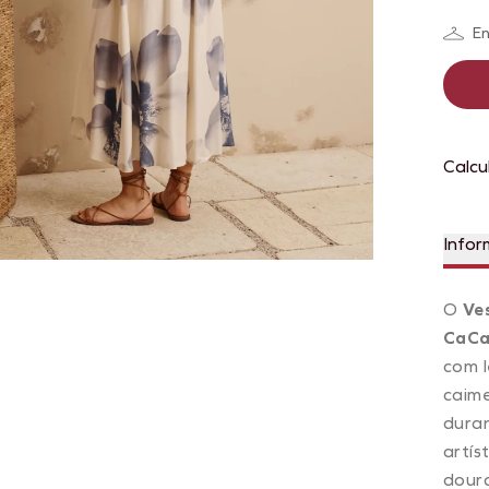
En
Calcu
Infor
O
Ve
CaCa
com 
caime
duran
artís
dour